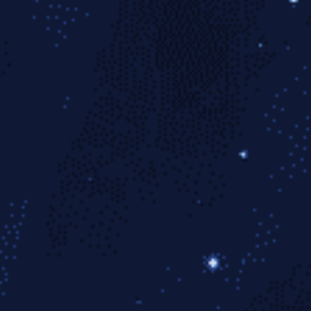
2、个人职业发展的考量
除了对俱乐部本身的偏爱外，阿尔瓦雷斯还需要
一个球员所处球队的发展环境直接影响其成长速
带来的长期影响。
在过去几个赛季中，许多年轻球员在顶级联赛中
果他能够顺利加入巴萨，将有机会与世界级球星
此外，从商业价值来看，在这样一家全球知名俱
高，为未来的发展铺平道路。
同时，有鉴于当前市场形势，阿尔瓦雷斯更倾向
管其他球队如阿森纳也给予了他关注，但相较之
径，可以提供更丰富、更具挑战性的比赛体验。
3、阿森纳吸引力不足