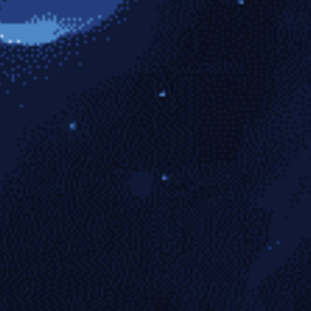
上一篇：
约老师安心养伤残阵掘金逆袭东部…