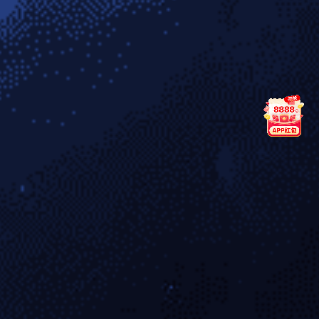
，不仅意味着他将在高水平舞台上展示自身
赛，也将极大丰富他的比赛经验，使其在竞
验积累，对他日后的职业生涯尤为重要。通
复杂局面的能力，以及面对压力时保持冷静
质。
了当今足球界一些深刻的问题，如年轻人才
让我们看到了新一代球员对自身发展负责态
，这正是一种成熟而理智的新思维模式。
愿，其背后既有个人职业发展的深思熟虑，
环境。从各个方面分析，我们可以明显感受