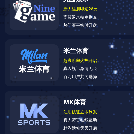
覆盖实时赛
首页
/
体育看点
/ 正文