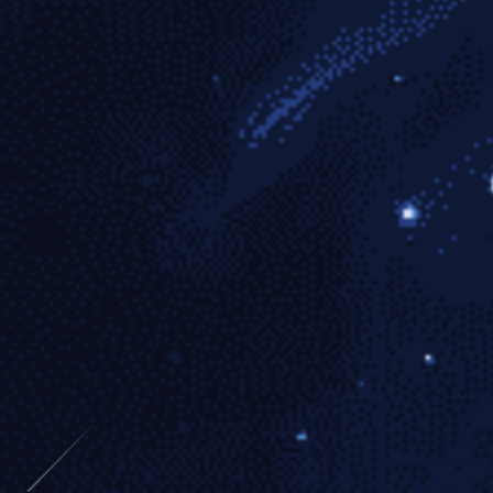
阿尔瓦雷斯今夏心向巴萨加
盟意愿强烈非阿森纳