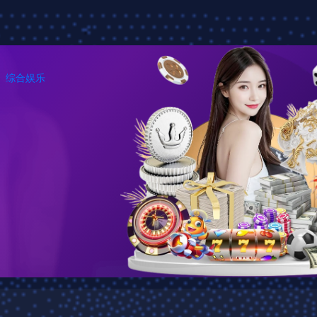
App下载
公司介绍
体育看点
博业体育
—— 比赛数据从这里开