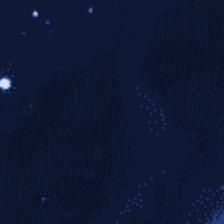
虽然英超联赛无疑是当今世界上最受关注且竞争
言，加盟阿森纳却未必是最佳选择。目前，这支
能会影响到他的发挥。
此外，在最近几个赛季中，阿森纳虽然展现出了
曼城、利物浦等顶尖球队相提并论。而这种局面
合作氛围，使得许多优秀年轻人纷纷寻找新的去
说，这显然不是理想之地。
最后，从历史战绩来看，相比于拥有悠久辉煌历
乏足够吸引人的成就。在这样的背景下，他自然
的发展空间与机遇。
4、未来发展的新方向
综合以上分析，我们可以看到，对于即将进入职