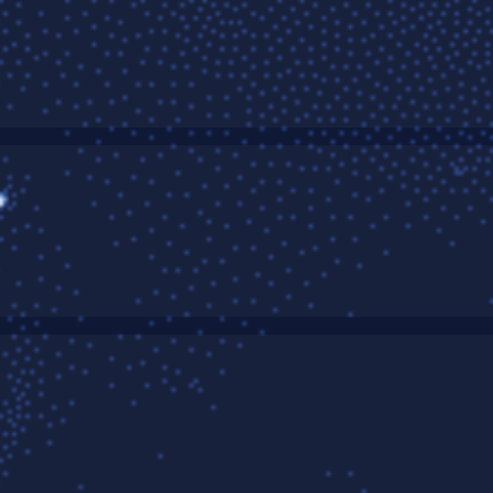
事、专业数据、高清视频，
博业体育APP
与网页版为您提供便捷
APP下载
网页版入口
随着夏季转会窗的临近，阿尔瓦雷斯加盟巴萨的
前锋对加盟西班牙豪门抱有强烈的愿望，而非其
面深入探讨阿尔瓦雷斯的这一意愿，包括他与巴